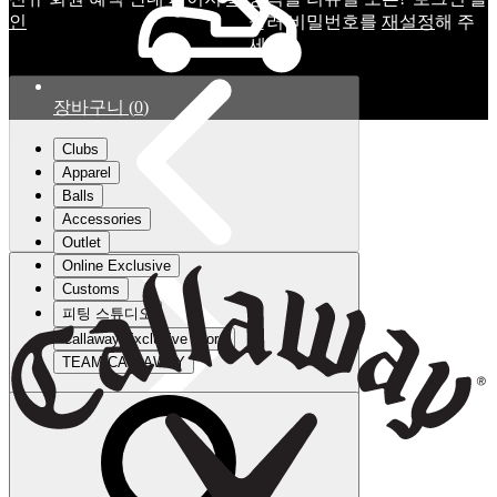
인
눌러 비밀번호를
재설정
해 주
세요.
장바구니
(
0
)
Clubs
Apparel
Balls
Accessories
Outlet
Online Exclusive
Customs
피팅 스튜디오
Callaway Exclusive Store
TEAM CALLAWAY