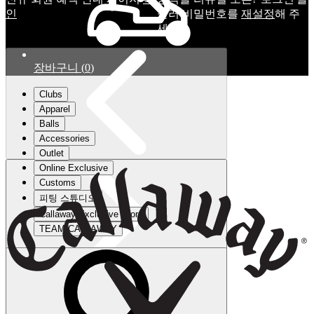
인
눌러 비밀번호를
재설정
해 주
세요.
장바구니
(
0
)
Clubs
Apparel
Balls
Accessories
Outlet
Online Exclusive
Customs
피팅 스튜디오
Callaway Exclusive Store
TEAM CALLAWAY