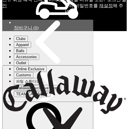
인
눌러 비밀번호를
재설정
해 주
세요.
장바구니
(
0
)
Clubs
Apparel
Balls
Accessories
Outlet
Online Exclusive
Customs
피팅 스튜디오
Callaway Exclusive Store
TEAM CALLAWAY