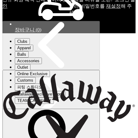
인
눌러 비밀번호를
재설정
해 주
세요.
장바구니
(
0
)
Clubs
Apparel
Balls
Accessories
Outlet
Online Exclusive
Customs
피팅 스튜디오
Callaway Exclusive Store
TEAM CALLAWAY