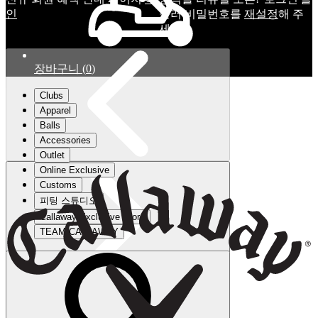
인
눌러 비밀번호를
재설정
해 주
세요.
장바구니
(
0
)
Clubs
Apparel
Balls
Accessories
Outlet
Online Exclusive
Customs
피팅 스튜디오
Callaway Exclusive Store
TEAM CALLAWAY