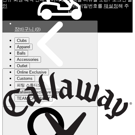
인
눌러 비밀번호를
재설정
해 주
세요.
장바구니
(
0
)
Clubs
Apparel
Balls
Accessories
Outlet
Online Exclusive
Customs
피팅 스튜디오
Callaway Exclusive Store
TEAM CALLAWAY