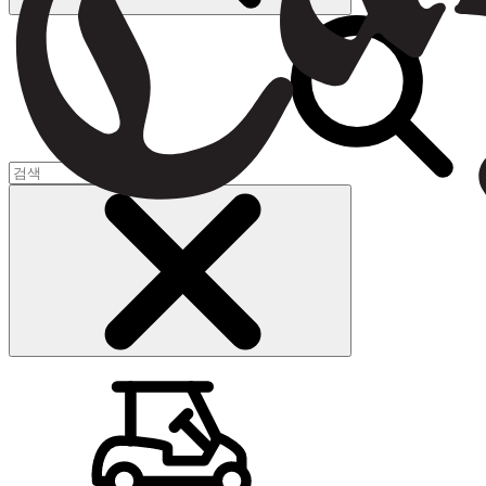
장바구니
(
0
)