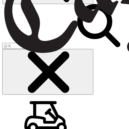
장바구니
(
0
)