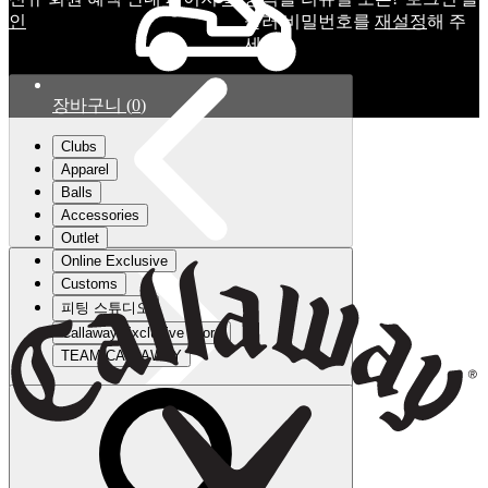
인
눌러 비밀번호를
재설정
해 주
세요.
장바구니
(
0
)
Clubs
Apparel
Balls
Accessories
Outlet
Online Exclusive
Customs
피팅 스튜디오
Callaway Exclusive Store
TEAM CALLAWAY