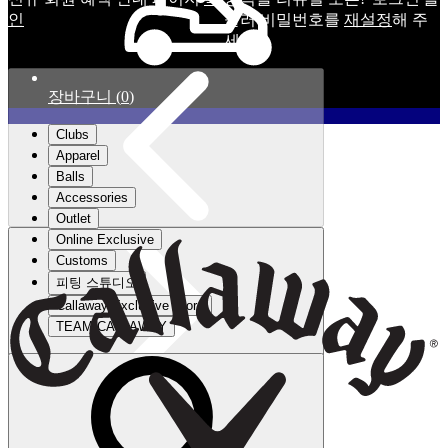
인
눌러 비밀번호를
재설정
해 주
세요.
장바구니
(
0
)
Clubs
Apparel
Balls
Accessories
Outlet
Online Exclusive
Customs
피팅 스튜디오
Callaway Exclusive Store
TEAM CALLAWAY