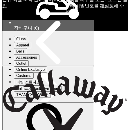
인
눌러 비밀번호를
재설정
해 주
세요.
장바구니
(
0
)
Clubs
Apparel
Balls
Accessories
Outlet
Online Exclusive
Customs
피팅 스튜디오
Callaway Exclusive Store
TEAM CALLAWAY