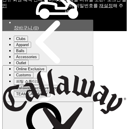
인
눌러 비밀번호를
재설정
해 주
세요.
장바구니
(
0
)
Clubs
Apparel
Balls
Accessories
Outlet
Online Exclusive
Customs
피팅 스튜디오
Callaway Exclusive Store
TEAM CALLAWAY