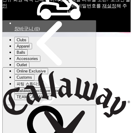
인
눌러 비밀번호를
재설정
해 주
세요.
장바구니
(
0
)
Clubs
Apparel
Balls
Accessories
Outlet
Online Exclusive
Customs
피팅 스튜디오
Callaway Exclusive Store
TEAM CALLAWAY