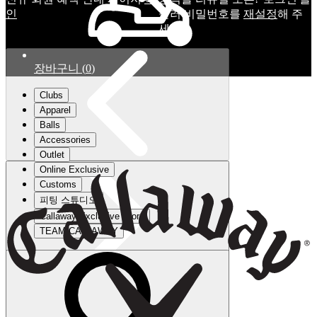
인
눌러 비밀번호를
재설정
해 주
세요.
장바구니
(
0
)
Clubs
Apparel
Balls
Accessories
Outlet
Online Exclusive
Customs
피팅 스튜디오
Callaway Exclusive Store
TEAM CALLAWAY