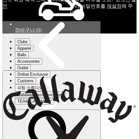
인
눌러 비밀번호를
재설정
해 주
세요.
장바구니
(
0
)
Clubs
Apparel
Balls
Accessories
Outlet
Online Exclusive
Customs
피팅 스튜디오
Callaway Exclusive Store
TEAM CALLAWAY