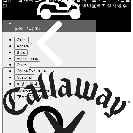
인
눌러 비밀번호를
재설정
해 주
세요.
장바구니
(
0
)
Clubs
Apparel
Balls
Accessories
Outlet
Online Exclusive
Customs
피팅 스튜디오
Callaway Exclusive Store
TEAM CALLAWAY