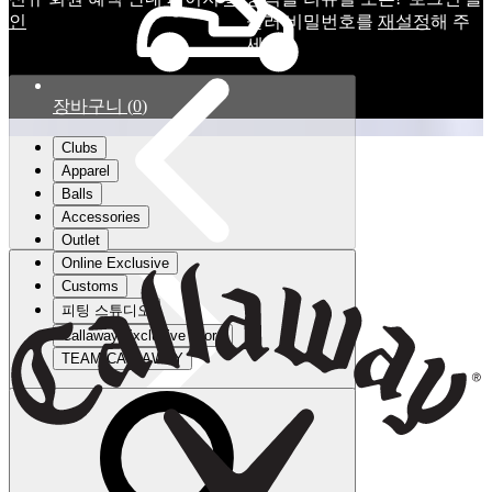
인
눌러 비밀번호를
재설정
해 주
세요.
장바구니
(
0
)
Clubs
Apparel
Balls
Accessories
Outlet
Online Exclusive
Customs
피팅 스튜디오
Callaway Exclusive Store
TEAM CALLAWAY