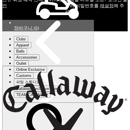
인
눌러 비밀번호를
재설정
해 주
세요.
장바구니
(
0
)
Clubs
Apparel
Balls
Accessories
Outlet
Online Exclusive
Customs
피팅 스튜디오
Callaway Exclusive Store
TEAM CALLAWAY