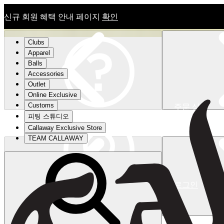
신규 회원 혜택 안내 페이지
확인
Clubs
Apparel
Balls
Accessories
Outlet
Online Exclusive
Customs
주문 상태
피팅 스튜디오
신규 회원 혜택 안내 페이지
확인
Callaway Exclusive Store
TEAM CALLAWAY
로그인