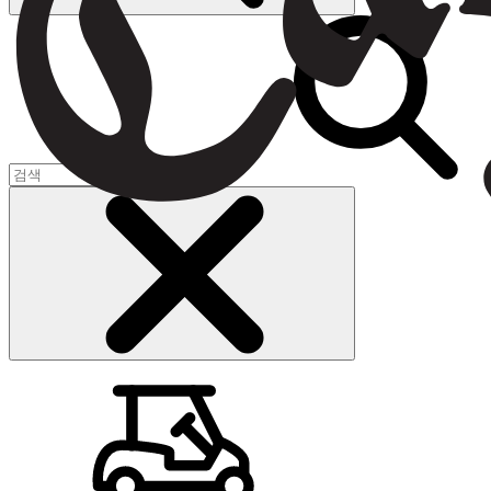
장바구니
(
0
)