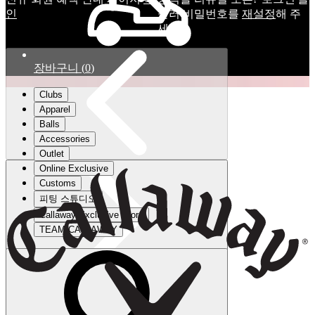
인
눌러 비밀번호를
재설정
해 주
세요.
장바구니
(
0
)
Clubs
Apparel
Balls
Accessories
Outlet
Online Exclusive
Customs
피팅 스튜디오
Callaway Exclusive Store
TEAM CALLAWAY