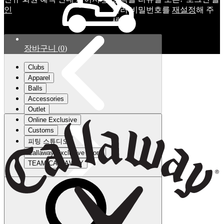
인
눌러 비밀번호를
재설정
해 주
세요.
장바구니
(
0
)
Clubs
Apparel
Balls
Accessories
Outlet
Online Exclusive
Customs
피팅 스튜디오
Callaway Exclusive Store
TEAM CALLAWAY