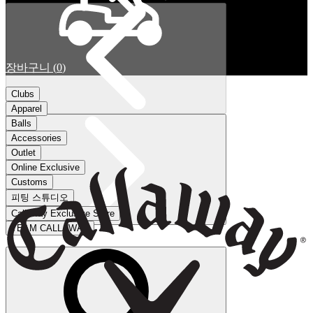
장바구니
(
0
)
Clubs
Apparel
Balls
Accessories
Outlet
Online Exclusive
Customs
피팅 스튜디오
Callaway Exclusive Store
TEAM CALLAWAY