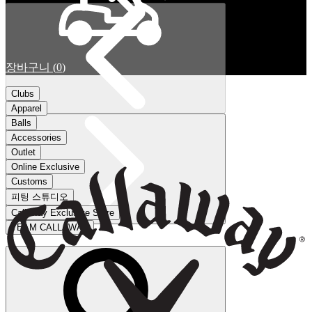
장바구니
(
0
)
Clubs
Apparel
Balls
Accessories
Outlet
Online Exclusive
Customs
피팅 스튜디오
Callaway Exclusive Store
TEAM CALLAWAY