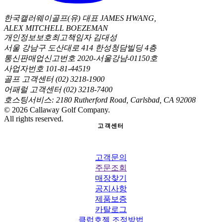
한국캘러웨이골프(유) 대표 JAMES HWANG,
ALEX MITCHELL BOEZEMAN
개인정보보호최고책임자 김대성
서울 강남구 도산대로 414 한성청담빌딩 4층
통신판매업신고번호 2020-서울강남-01150호
사업자번호 101-81-44519
골프 고객센터 (02) 3218-1900
어패럴 고객센터 (02) 3218-7400
호스팅서비스: 2180 Rutherford Road, Carlsbad, CA 92008
©
2026
Callaway Golf Company.
All rights reserved.
고객센터
고객문의
주문조회
매장찾기
공지사항
제품보증
카탈로그
클럽호젤 조정방법