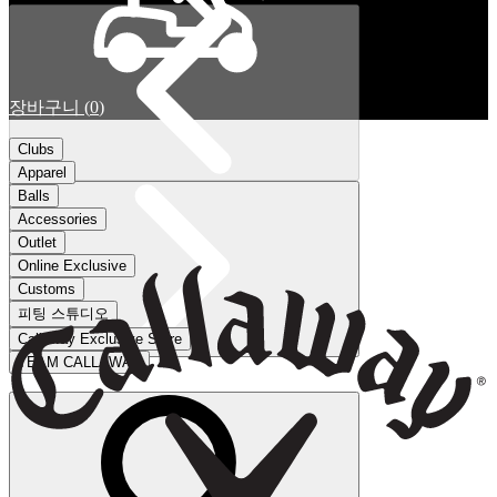
장바구니
(
0
)
Clubs
Apparel
Balls
Accessories
Outlet
Online Exclusive
Customs
피팅 스튜디오
Callaway Exclusive Store
TEAM CALLAWAY