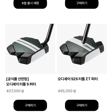
8월 출시 예정
구매하기
[공식몰 선런칭]
오디세이 S2S 터틀 ZT 퍼터
오디세이 터틀 S 퍼터
407,000
495,000
원
원
구매하기
구매하기