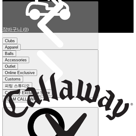
장바구니
(
0
)
Clubs
Apparel
Balls
Accessories
Outlet
Online Exclusive
Customs
피팅 스튜디오
Callaway Exclusive Store
TEAM CALLAWAY