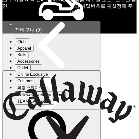
인
눌러 비밀번호를
재설정
해 주
세요.
장바구니
(
0
)
Clubs
Apparel
Balls
Accessories
Outlet
Online Exclusive
Customs
피팅 스튜디오
Callaway Exclusive Store
TEAM CALLAWAY