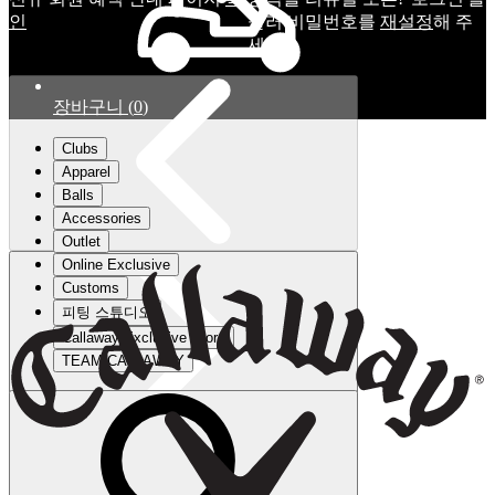
인
눌러 비밀번호를
재설정
해 주
세요.
장바구니
(
0
)
Clubs
Apparel
Balls
Accessories
Outlet
Online Exclusive
Customs
피팅 스튜디오
Callaway Exclusive Store
TEAM CALLAWAY