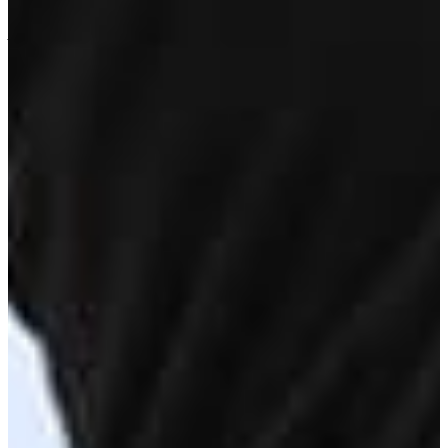
한국캘러웨이골프(유) 대표 JAMES HWANG,
ALEX MITCHELL BOEZEMAN
개인정보보호최고책임자 김대성
서울 강남구 도산대로 414 한성청담빌딩 4층
통신판매업신고번호 2020-서울강남-01150호
사업자번호 101-81-44519
골프 고객센터 (02) 3218-1900
어패럴 고객센터 (02) 3218-7400
호스팅서비스: 2180 Rutherford Road, Carlsbad, CA 92008
©
2026
Callaway Golf Company.
All rights reserved.
고객센터
고객문의
주문조회
매장찾기
공지사항
제품보증
카탈로그
클럽호젤 조정방법