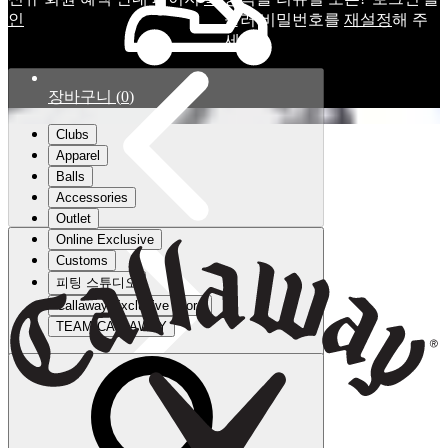
인
눌러 비밀번호를
재설정
해 주
세요.
장바구니
(
0
)
Clubs
Apparel
Balls
Accessories
Outlet
Online Exclusive
Customs
피팅 스튜디오
Callaway Exclusive Store
TEAM CALLAWAY