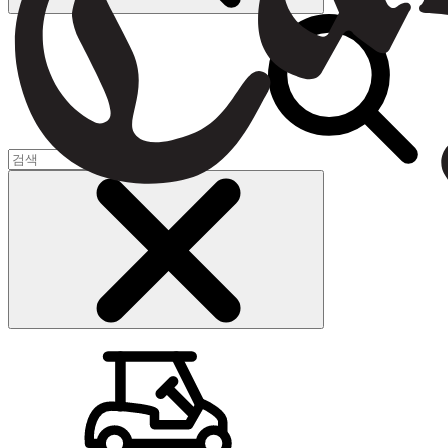
장바구니
(
0
)