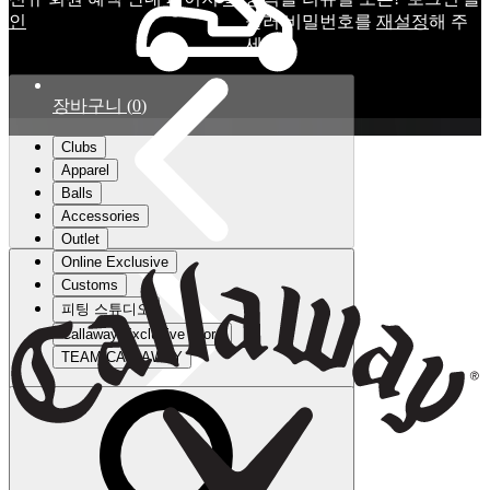
인
눌러 비밀번호를
재설정
해 주
세요.
장바구니
(
0
)
Clubs
Apparel
Balls
Accessories
Outlet
Online Exclusive
Customs
피팅 스튜디오
Callaway Exclusive Store
TEAM CALLAWAY