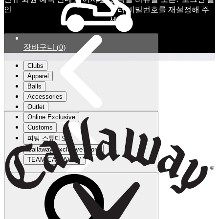
인
눌러 비밀번호를
재설정
해 주
세요.
장바구니
(
0
)
Clubs
Apparel
Balls
Accessories
Outlet
Online Exclusive
Customs
피팅 스튜디오
Callaway Exclusive Store
TEAM CALLAWAY