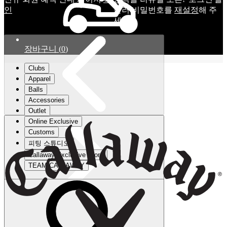
인
눌러 비밀번호를
재설정
해 주
세요.
장바구니
(
0
)
Clubs
Apparel
Balls
Accessories
Outlet
Online Exclusive
Customs
피팅 스튜디오
Callaway Exclusive Store
TEAM CALLAWAY