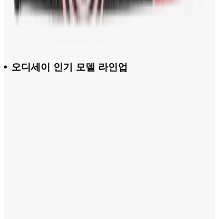
방지하는 역할을 합니다.
· 일반적인 호젤 (예: 크랭크 호젤)과 동일한 무게로 설계되어
안정감 있는 셋업을 제공합니다.
오디세이 인기 모델 라인업
· 블레이드부터 말렛까지 오디세이 대표적인 모델 5종류의
헤드타입을 제공합니다.
· 일반 크랭크 호젤과 센터 샤프트 두 가지 유형입니다.