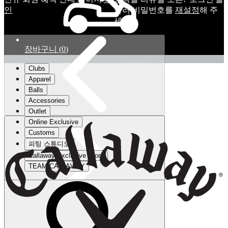
인
눌러 비밀번호를
재설정
해 주
세요.
장바구니
(
0
)
Clubs
Apparel
Balls
Accessories
Outlet
Online Exclusive
Customs
피팅 스튜디오
Callaway Exclusive Store
TEAM CALLAWAY