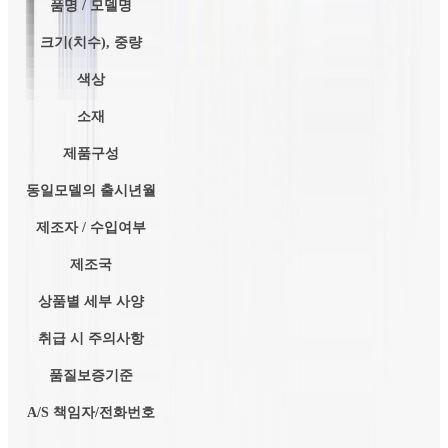
품명 / 모델명
Ai-ONE Square 2 Square 퍼터
크기(치수), 중량
상세설명(Spec) 참조
색상
상세설명(Spec) 참조
소재
상세설명(Spec) 참조
제품구성
상세설명(Spec) 참조
동일모델의 출시년월
2025.03
제조자 / 수입여부
Callaway Golf / 수입
제조국
중국/베트남/일본
상품별 세부 사양
상세설명(Spec) 참조
취급 시 주의사항
상세설명(Spec) 참조
품질보증기준
제품 보증 및 A/S 안내 페이지 참조
A/S 책임자/전화번호
한국캘러웨이골프
/ 02) 3218-1900