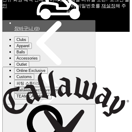
인
눌러 비밀번호를
재설정
해 주
세요.
장바구니
(
0
)
Clubs
Apparel
Balls
Accessories
Outlet
Online Exclusive
Customs
피팅 스튜디오
Callaway Exclusive Store
TEAM CALLAWAY