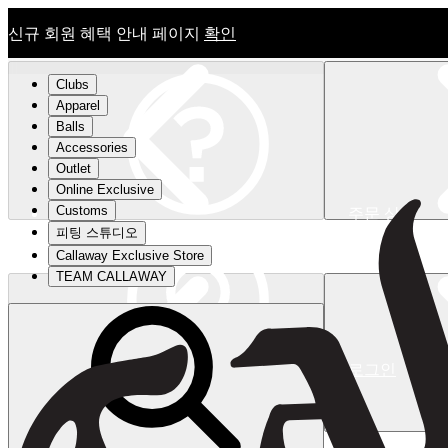
신규 회원 혜택 안내 페이지
확인
Clubs
Apparel
Balls
Accessories
Outlet
Online Exclusive
Customs
주문 상태
피팅 스튜디오
신규 회원 혜택 안내 페이지
확인
Callaway Exclusive Store
TEAM CALLAWAY
로그인