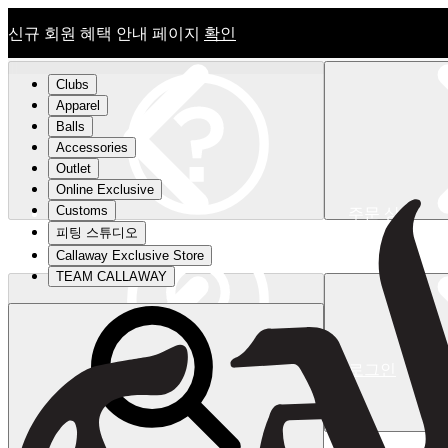
신규 회원 혜택 안내 페이지
확인
Clubs
Apparel
Balls
Accessories
Outlet
Online Exclusive
Customs
주문 상태
피팅 스튜디오
신규 회원 혜택 안내 페이지
확인
Callaway Exclusive Store
TEAM CALLAWAY
로그인