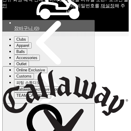
인
눌러 비밀번호를
재설정
해 주
세요.
장바구니
(
0
)
Clubs
Apparel
Balls
Accessories
Outlet
Online Exclusive
Customs
피팅 스튜디오
Callaway Exclusive Store
TEAM CALLAWAY