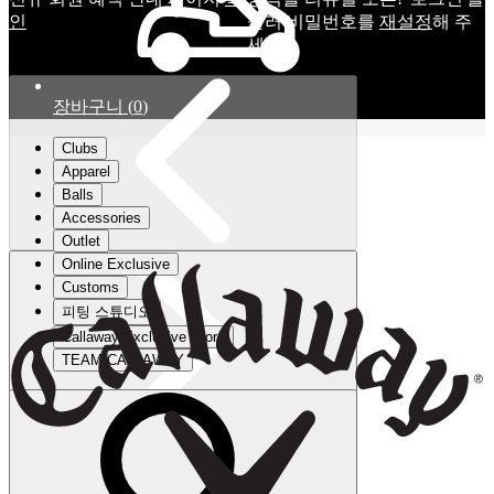
인
눌러 비밀번호를
재설정
해 주
세요.
장바구니
(
0
)
Clubs
Apparel
Balls
Accessories
Outlet
Online Exclusive
Customs
피팅 스튜디오
Callaway Exclusive Store
TEAM CALLAWAY