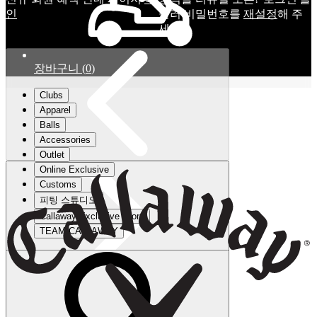
인
눌러 비밀번호를
재설정
해 주
세요.
장바구니
(
0
)
Clubs
Apparel
Balls
Accessories
Outlet
Online Exclusive
Customs
피팅 스튜디오
Callaway Exclusive Store
TEAM CALLAWAY