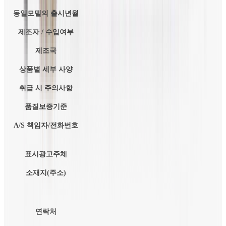
동일모델의 출시년월
2025.02
제조자 / 수입여부
Callaway Golf / 수입
제조국
일본
상품별 세부 사양
상세설명(Spec) 참조
취급 시 주의사항
상세설명(Spec) 참조
품질보증기준
제품 보증 및 A/S 안내 페이지 참조
A/S 책임자/전화번호
한국캘러웨이골프
/ 02) 3218-1900
표시광고주체
한국캘러웨이골프
소재지(주소)
서울시 강남구 도산대로 414 (청담동 2-
14)
한성청담빌딩 4층
연락처
02) 3218-1900