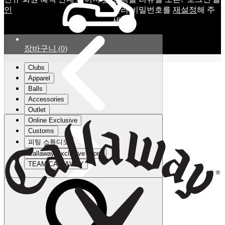
인
눌러 비밀번호를
재설정
해 주
세요.
장바구니
(
0
)
Clubs
Apparel
Balls
Accessories
Outlet
Online Exclusive
Customs
피팅 스튜디오
Callaway Exclusive Store
TEAM CALLAWAY