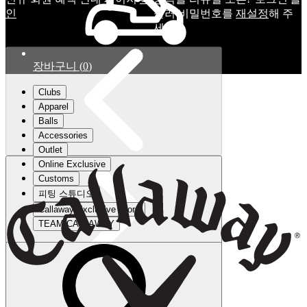
인
눌러 비밀번호를
재설정
해 주
세요.
장바구니
(
0
)
Clubs
Apparel
Balls
Accessories
Outlet
Online Exclusive
Customs
피팅 스튜디오
Callaway Exclusive Store
TEAM CALLAWAY