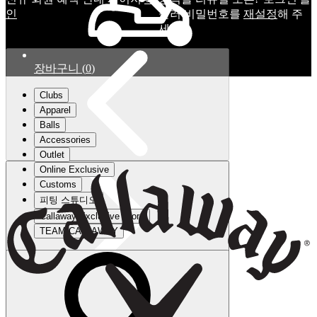
인
눌러 비밀번호를
재설정
해 주
세요.
장바구니
(
0
)
Clubs
Apparel
Balls
Accessories
Outlet
Online Exclusive
Customs
피팅 스튜디오
Callaway Exclusive Store
TEAM CALLAWAY