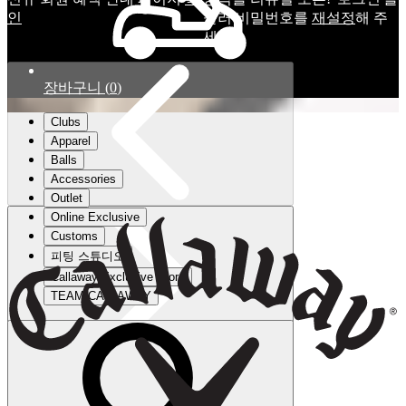
인
눌러 비밀번호를
재설정
해 주
세요.
장바구니
(
0
)
Clubs
Apparel
Balls
Accessories
Outlet
Online Exclusive
Customs
피팅 스튜디오
Callaway Exclusive Store
TEAM CALLAWAY