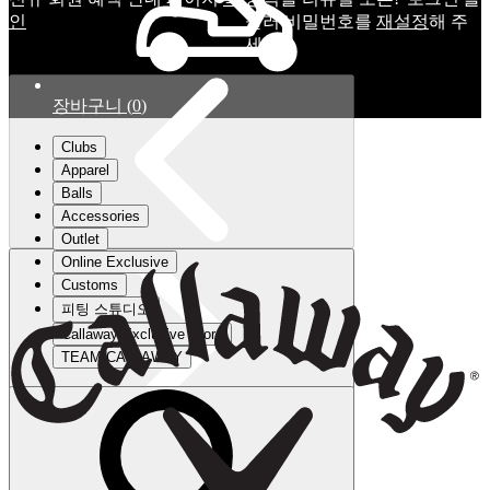
인
눌러 비밀번호를
재설정
해 주
세요.
장바구니
(
0
)
Clubs
Apparel
Balls
Accessories
Outlet
Online Exclusive
Customs
피팅 스튜디오
Callaway Exclusive Store
TEAM CALLAWAY