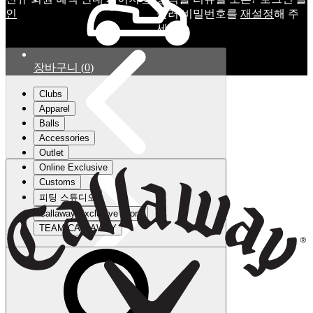
인
눌러 비밀번호를
재설정
해 주
세요.
장바구니
(
0
)
Clubs
Apparel
Balls
Accessories
Outlet
Online Exclusive
Customs
피팅 스튜디오
Callaway Exclusive Store
TEAM CALLAWAY