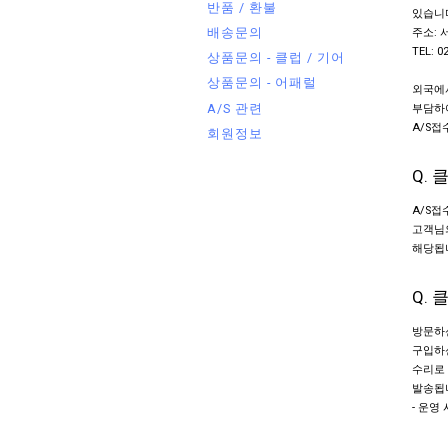
반품 / 환불
있습니다
배송문의
주소: 
TEL: 0
상품문의 - 클럽 / 기어
상품문의 - 어패럴
외국에
A/S 관련
부담하
A/S접
회원정보
Q.
A/S접
고객님의
해당됩니
Q.
방문하신
구입하신
수리로 
발송됩
- 운영 