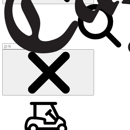
장바구니
(
0
)