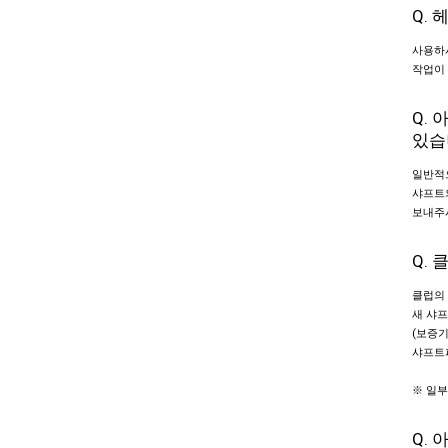
Q.
사용하
작업이
Q.
있습
일반적
샤프트의
보내주
Q.
클럽의 
새 샤프
(보증기
샤프트
※ 일부
Q.