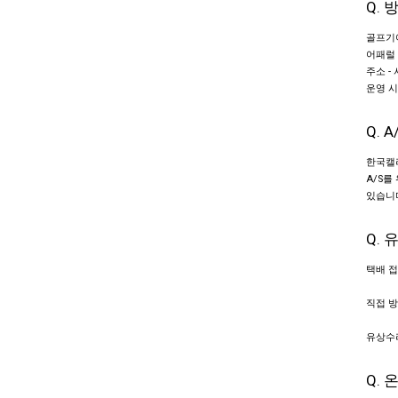
Q.
골프기어 
어패럴 : 
주소 -
운영 시간
Q.
한국캘러
A/S를
있습니
Q.
택배 접
직접 방
유상수리
Q.