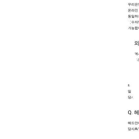
우리은행 
온라인 
동일하
접수자명
가능합
Q.
외국에서
비교 시
Q.
타구음
일반적으
당사A/
Q.
헤드안에
당사A/